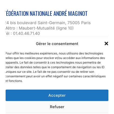
FÉDÉRATION NATIONALE ANDRÉ MAGINOT
24 bis boulevard Saint-Germain, 75005 Paris
Métro : Maubert-Mutualité (ligne 10)
Tél : 01.40.46.71.40
fnam@maginot.asso.fr
Gérer le consentement
Contact
Pour offrir les meilleures expériences, nous utilisons des technologies
Liens utiles
telles que les cookies pour stocker et/ou accéder aux informations des
RGPD et confidentialité des données
appareils. Le fait de consentir à ces technologies nous permettra de
traiter des données telles que le comportement de navigation ou les ID
Mentions légales
uniques sur ce site. Le fait de ne pas consentir ou de retirer son
consentement peut avoir un effet négatif sur certaines caractéristiques
et fonctions.
Accepter
Refuser
© Copyright 2025. Fédération Nationale