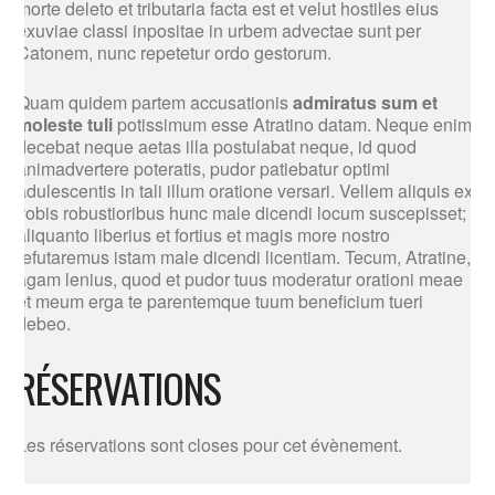
morte deleto et tributaria facta est et velut hostiles eius
exuviae classi inpositae in urbem advectae sunt per
Catonem, nunc repetetur ordo gestorum.
Quam quidem partem accusationis
admiratus sum et
moleste tuli
potissimum esse Atratino datam. Neque enim
decebat neque aetas illa postulabat neque, id quod
animadvertere poteratis, pudor patiebatur optimi
adulescentis in tali illum oratione versari. Vellem aliquis ex
vobis robustioribus hunc male dicendi locum suscepisset;
aliquanto liberius et fortius et magis more nostro
refutaremus istam male dicendi licentiam. Tecum, Atratine,
agam lenius, quod et pudor tuus moderatur orationi meae
et meum erga te parentemque tuum beneficium tueri
debeo.
RÉSERVATIONS
Les réservations sont closes pour cet évènement.