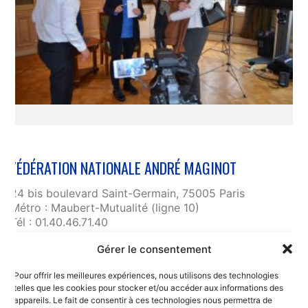
FÉDÉRATION NATIONALE ANDRÉ MAGINOT
24 bis boulevard Saint-Germain, 75005 Paris
Métro : Maubert-Mutualité (ligne 10)
Tél : 01.40.46.71.40
fnam@maginot.asso.fr
Gérer le consentement
Contact
Pour offrir les meilleures expériences, nous utilisons des technologies
Liens utiles
telles que les cookies pour stocker et/ou accéder aux informations des
RGPD et confidentialité des données
appareils. Le fait de consentir à ces technologies nous permettra de