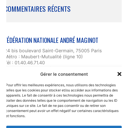
COMMENTAIRES RÉCENTS
FÉDÉRATION NATIONALE ANDRÉ MAGINOT
24 bis boulevard Saint-Germain, 75005 Paris
Métro : Maubert-Mutualité (ligne 10)
Tél : 01.40.46.71.40
fnam@maginot.asso.fr
Gérer le consentement
Contact
Pour offrir les meilleures expériences, nous utilisons des technologies
Liens utiles
telles que les cookies pour stocker et/ou accéder aux informations des
RGPD et confidentialité des données
appareils. Le fait de consentir à ces technologies nous permettra de
traiter des données telles que le comportement de navigation ou les ID
Mentions légales
uniques sur ce site. Le fait de ne pas consentir ou de retirer son
consentement peut avoir un effet négatif sur certaines caractéristiques
et fonctions.