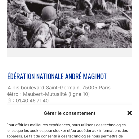
FÉDÉRATION NATIONALE ANDRÉ MAGINOT
24 bis boulevard Saint-Germain, 75005 Paris
Métro : Maubert-Mutualité (ligne 10)
Tél : 01.40.46.71.40
fnam@maginot.asso.fr
Gérer le consentement
Contact
Pour offrir les meilleures expériences, nous utilisons des technologies
Liens utiles
telles que les cookies pour stocker et/ou accéder aux informations des
RGPD et confidentialité des données
appareils. Le fait de consentir à ces technologies nous permettra de