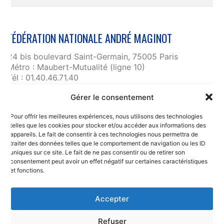
FÉDÉRATION NATIONALE ANDRÉ MAGINOT
24 bis boulevard Saint-Germain, 75005 Paris
Métro : Maubert-Mutualité (ligne 10)
Tél : 01.40.46.71.40
fnam@maginot.asso.fr
Gérer le consentement
Contact
Pour offrir les meilleures expériences, nous utilisons des technologies
Liens utiles
telles que les cookies pour stocker et/ou accéder aux informations des
RGPD et confidentialité des données
appareils. Le fait de consentir à ces technologies nous permettra de
traiter des données telles que le comportement de navigation ou les ID
Mentions légales
uniques sur ce site. Le fait de ne pas consentir ou de retirer son
consentement peut avoir un effet négatif sur certaines caractéristiques
et fonctions.
Accepter
Refuser