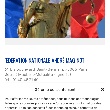
FÉDÉRATION NATIONALE ANDRÉ MAGINOT
24 bis boulevard Saint-Germain, 75005 Paris
Métro : Maubert-Mutualité (ligne 10)
Tél : 01.40.46.71.40
fnam@maginot.asso.fr
Gérer le consentement
Contact
Pour offrir les meilleures expériences, nous utilisons des technologies
Liens utiles
telles que les cookies pour stocker et/ou accéder aux informations des
RGPD et confidentialité des données
appareils. Le fait de consentir à ces technologies nous permettra de