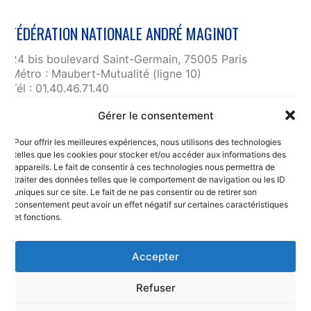
FÉDÉRATION NATIONALE ANDRÉ MAGINOT
24 bis boulevard Saint-Germain, 75005 Paris
Métro : Maubert-Mutualité (ligne 10)
Tél : 01.40.46.71.40
fnam@maginot.asso.fr
Gérer le consentement
Contact
Pour offrir les meilleures expériences, nous utilisons des technologies
Liens utiles
telles que les cookies pour stocker et/ou accéder aux informations des
RGPD et confidentialité des données
appareils. Le fait de consentir à ces technologies nous permettra de
traiter des données telles que le comportement de navigation ou les ID
Mentions légales
uniques sur ce site. Le fait de ne pas consentir ou de retirer son
consentement peut avoir un effet négatif sur certaines caractéristiques
et fonctions.
Accepter
Refuser
© Copyright 2025. Fédération Nationale