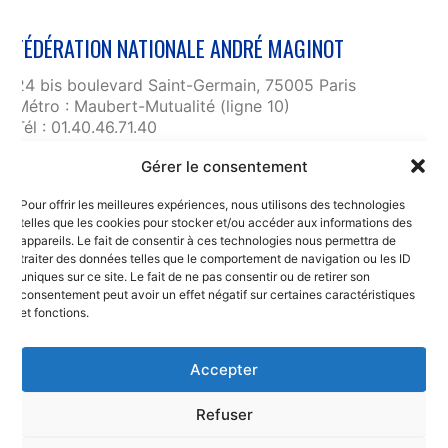
FÉDÉRATION NATIONALE ANDRÉ MAGINOT
24 bis boulevard Saint-Germain, 75005 Paris
Métro : Maubert-Mutualité (ligne 10)
Tél : 01.40.46.71.40
fnam@maginot.asso.fr
Gérer le consentement
Contact
Pour offrir les meilleures expériences, nous utilisons des technologies
Liens utiles
telles que les cookies pour stocker et/ou accéder aux informations des
RGPD et confidentialité des données
appareils. Le fait de consentir à ces technologies nous permettra de
traiter des données telles que le comportement de navigation ou les ID
Mentions légales
uniques sur ce site. Le fait de ne pas consentir ou de retirer son
consentement peut avoir un effet négatif sur certaines caractéristiques
et fonctions.
Accepter
Refuser
© Copyright 2025. Fédération Nationale