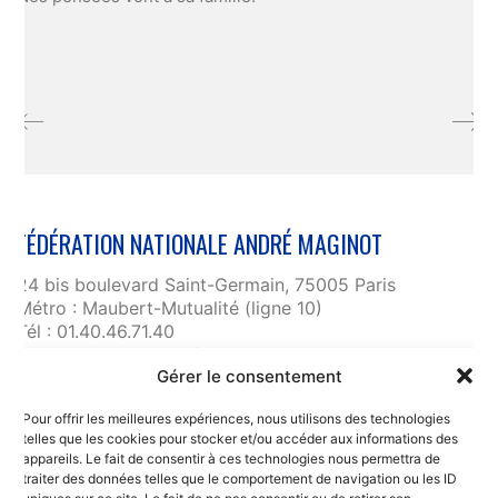
FÉDÉRATION NATIONALE ANDRÉ MAGINOT
24 bis boulevard Saint-Germain, 75005 Paris
Métro : Maubert-Mutualité (ligne 10)
Tél : 01.40.46.71.40
fnam@maginot.asso.fr
Gérer le consentement
Contact
Pour offrir les meilleures expériences, nous utilisons des technologies
Liens utiles
telles que les cookies pour stocker et/ou accéder aux informations des
RGPD et confidentialité des données
appareils. Le fait de consentir à ces technologies nous permettra de
traiter des données telles que le comportement de navigation ou les ID
Mentions légales