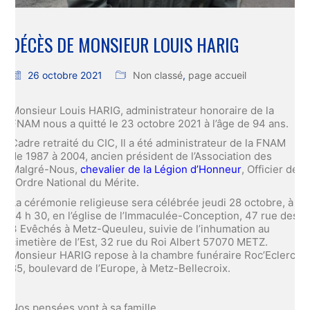
DÉCÈS DE MONSIEUR LOUIS HARIG
26 octobre 2021
Non classé
,
page accueil
Monsieur Louis HARIG, administrateur honoraire de la
FNAM nous a quitté le 23 octobre 2021 à l’âge de 94 ans.
Cadre retraité du CIC, Il a été administrateur de la FNAM
de 1987 à 2004, ancien président de l’Association des
Malgré-Nous,
chevalier de la Légion d’Honneur
, Officier de
l’Ordre National du Mérite.
La cérémonie religieuse sera célébrée jeudi 28 octobre, à
14 h 30, en l’église de l’Immaculée-Conception, 47 rue des
3 Evêchés à Metz-Queuleu, suivie de l’inhumation au
cimetière de l’Est, 32 rue du Roi Albert 57070 METZ.
Monsieur HARIG repose à la chambre funéraire Roc’Eclerc,
85, boulevard de l’Europe, à Metz-Bellecroix.
Nos pensées vont à sa famille.