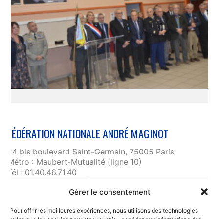
FÉDÉRATION NATIONALE ANDRÉ MAGINOT
24 bis boulevard Saint-Germain, 75005 Paris
Métro : Maubert-Mutualité (ligne 10)
Tél : 01.40.46.71.40
fnam@maginot.asso.fr
Gérer le consentement
Contact
Pour offrir les meilleures expériences, nous utilisons des technologies
Liens utiles