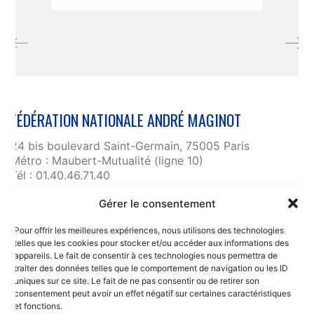
FÉDÉRATION NATIONALE ANDRÉ MAGINOT
24 bis boulevard Saint-Germain, 75005 Paris
Métro : Maubert-Mutualité (ligne 10)
Tél : 01.40.46.71.40
fnam@maginot.asso.fr
Gérer le consentement
Contact
Pour offrir les meilleures expériences, nous utilisons des technologies
Liens utiles
telles que les cookies pour stocker et/ou accéder aux informations des
RGPD et confidentialité des données
appareils. Le fait de consentir à ces technologies nous permettra de
traiter des données telles que le comportement de navigation ou les ID
Mentions légales
uniques sur ce site. Le fait de ne pas consentir ou de retirer son
consentement peut avoir un effet négatif sur certaines caractéristiques
et fonctions.