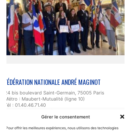
FÉDÉRATION NATIONALE ANDRÉ MAGINOT
24 bis boulevard Saint-Germain, 75005 Paris
Métro : Maubert-Mutualité (ligne 10)
Tél : 01.40.46.71.40
fnam@maginot.asso.fr
Gérer le consentement
Contact
Pour offrir les meilleures expériences, nous utilisons des technologies
Liens utiles