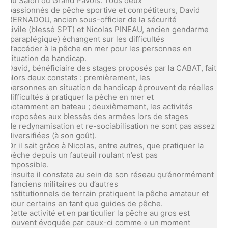
du Salon du Grand Pavois. Tous deux
passionnés de pêche sportive et compétiteurs, David
BERNADOU, ancien sous-officier de la sécurité
civile (blessé SPT) et Nicolas PINEAU, ancien gendarme
(paraplégique) échangent sur les difficultés
d’accéder à la pêche en mer pour les personnes en
situation de handicap.
David, bénéficiaire des stages proposés par la CABAT, fait
alors deux constats : premièrement, les
personnes en situation de handicap éprouvent de réelles
difficultés à pratiquer la pêche en mer et
notamment en bateau ; deuxièmement, les activités
proposées aux blessés des armées lors de stages
de redynamisation et re-sociabilisation ne sont pas assez
diversifiées (à son goût).
Or il sait grâce à Nicolas, entre autres, que pratiquer la
pêche depuis un fauteuil roulant n’est pas
impossible.
Ensuite il constate au sein de son réseau qu’énormément
d’anciens militaires ou d’autres
institutionnels de terrain pratiquent la pêche amateur et
pour certains en tant que guides de pêche.
Cette activité et en particulier la pêche au gros est
souvent évoquée par ceux-ci comme « un moment