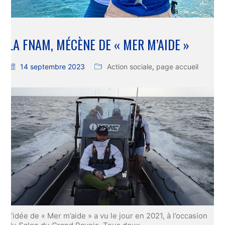
LA FNAM, MÉCÈNE DE « MER M’AIDE »
14 septembre 2023
Action sociale
,
page accueil
Loaded
:
Unmute
23.58%
L’idée de « Mer m’aide » a vu le jour en 2021, à l’occasion