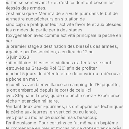
où l’on se sent vivant ! » et c’est ce dont ont besoin les
blessés des armées.
C’est ainsi que « Mer m’aide » a vu le jour dans le but de
permettre aux pêcheurs en situation de
handicap de pratiquer leur activité favorite et aux blessés
des armées de participer à des stages
d’oxygénation avec comme activité principale la pêche en
mer.
Le premier stage à destination des blessés des armées,
organisé par l’association, a eu lieu du 12 au
16 juin 2023.
Huit militaires blessés et victimes d’attentats se sont
retrouvés au Grau-du Roi (30) afin de profiter
pendant 5 jours de détente et de découvrir ou redécouvrir
la pêche en mer.
Accueillis avec bienveillance au camping de l’Espiguette,
ils ont embarqué depuis le port de celui-ci
avec Stéphane Lopez, guide de pêche chez « Expérience
pêche » et ancien militaire.
Pendant deux demi-journées, ils ont appris les techniques
de pêche aux leurres, en vertical ou au lancé,
avec plus ou moins de succès mais beaucoup
d’enthousiasme. Pour certains ce fut même un baptême
de promenade en mer et l’occasion de d’observer de près