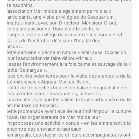
les dauphins.
L’association Mer m’aide a également permis aux
participants, une visite privilégiée du Seaquarium,
l’institut marin, avec son Directeur, Monsieur Groul,
biologiste passionné. Durant cette visite, le
groupe a eu le privilège de rencontrer les phoques et
otaries de l’institut et de visiter l’hôpital des
tortues.
Cette semaine « pêche et nature » était aussi l’occasion
pour l’association de faire découvrir aux
blessés l’environnement à la fois calme et sauvage de la «
petite-Camargue ».
Tous ont été volontaires pour la visite des alentours de la
cité médiévale d’Aigues-Mortes. Ils ont
profité de trois belles heures de balade en quad afin de
découvrir les sites remarquables, même les
plus reculés, tels que les salins, la tour Carbonnière ou le
fort militaire de Peccais.
Cette promenade ayant éveillé leur intérêt pour la culture
locale, les organisateurs de Mer m’aide leur
ont proposés une activité « bonus » en les emmenant à la
rencontre des chevaux et taureaux
Camarguais. Les stagiaires et leurs accompagnateurs ont