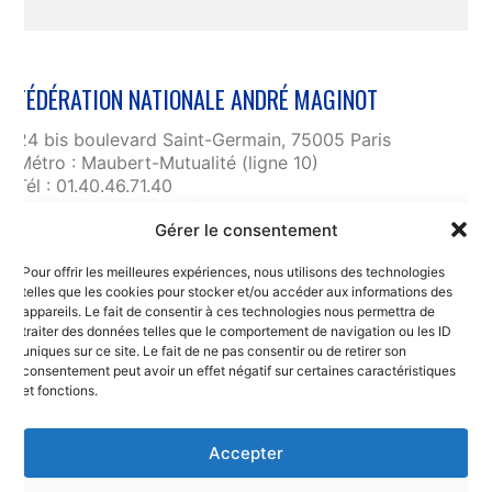
FÉDÉRATION NATIONALE ANDRÉ MAGINOT
24 bis boulevard Saint-Germain, 75005 Paris
Métro : Maubert-Mutualité (ligne 10)
Tél : 01.40.46.71.40
fnam@maginot.asso.fr
Gérer le consentement
Contact
Pour offrir les meilleures expériences, nous utilisons des technologies
Liens utiles
telles que les cookies pour stocker et/ou accéder aux informations des
RGPD et confidentialité des données
appareils. Le fait de consentir à ces technologies nous permettra de
traiter des données telles que le comportement de navigation ou les ID
Mentions légales
uniques sur ce site. Le fait de ne pas consentir ou de retirer son
consentement peut avoir un effet négatif sur certaines caractéristiques
et fonctions.
Accepter