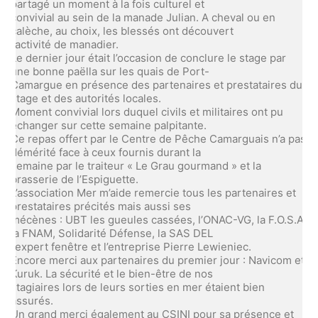
partagé un moment à la fois culturel et
convivial au sein de la manade Julian. A cheval ou en
calèche, au choix, les blessés ont découvert
l’activité de manadier.
Le dernier jour était l’occasion de conclure le stage par
une bonne paëlla sur les quais de Port-
Camargue en présence des partenaires et prestataires du
stage et des autorités locales.
Moment convivial lors duquel civils et militaires ont pu
échanger sur cette semaine palpitante.
Ce repas offert par le Centre de Pêche Camarguais n’a pas
démérité face à ceux fournis durant la
semaine par le traiteur « Le Grau gourmand » et la
brasserie de l’Espiguette.
L’association Mer m’aide remercie tous les partenaires et
prestataires précités mais aussi ses
mécènes : UBT les gueules cassées, l’ONAC-VG, la F.O.S.A,
la FNAM, Solidarité Défense, la SAS DEL
l’expert fenêtre et l’entreprise Pierre Lewieniec.
Encore merci aux partenaires du premier jour : Navicom et
Kuruk. La sécurité et le bien-être de nos
stagiaires lors de leurs sorties en mer étaient bien
assurés.
Un grand merci également au CSINI pour sa présence et