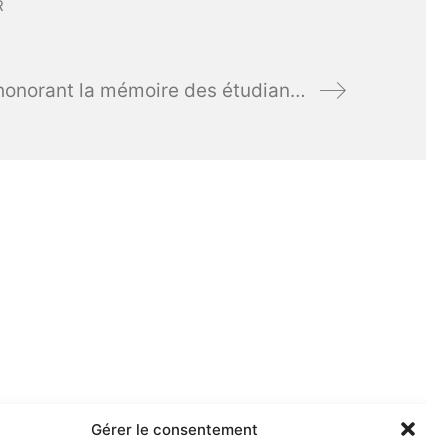
R
Cérémonie honorant la mémoire des étudiants et lycéens résistants morts pour la France.
Gérer le consentement