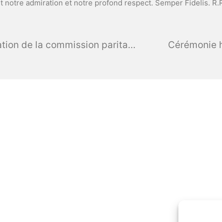
ent notre admiration et notre profond respect. Semper Fidelis. R.
Signature de la convention de création de la commission paritaire de financement des projets pédagogiques exceptionnels