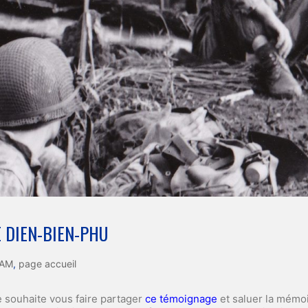
E DIEN-BIEN-PHU
NAM
,
page accueil
 souhaite vous faire partager
ce témoignage
et saluer la mémoi