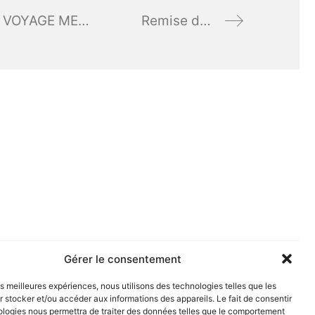
REMISE DES SUBVENTIONS AUX ETABLISSEMENTS PARISIENS QUI ORGANISENT UN VOYAGE MEMORIEL MECENAT AU PRIX « SAMUEL PATY » DE L’APHG
Remise de décoration
Gérer le consentement
les meilleures expériences, nous utilisons des technologies telles que les
 stocker et/ou accéder aux informations des appareils. Le fait de consentir
ologies nous permettra de traiter des données telles que le comportement