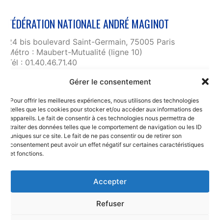
FÉDÉRATION NATIONALE ANDRÉ MAGINOT
24 bis boulevard Saint-Germain, 75005 Paris
Métro : Maubert-Mutualité (ligne 10)
Tél : 01.40.46.71.40
fnam@maginot.asso.fr
Gérer le consentement
Contact
Pour offrir les meilleures expériences, nous utilisons des technologies
Liens utiles
telles que les cookies pour stocker et/ou accéder aux informations des
RGPD et confidentialité des données
appareils. Le fait de consentir à ces technologies nous permettra de
traiter des données telles que le comportement de navigation ou les ID
Mentions légales
uniques sur ce site. Le fait de ne pas consentir ou de retirer son
consentement peut avoir un effet négatif sur certaines caractéristiques
et fonctions.
Accepter
Refuser
© Copyright 2025. Fédération Nationale