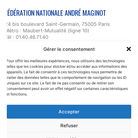
FÉDÉRATION NATIONALE ANDRÉ MAGINOT
24 bis boulevard Saint-Germain, 75005 Paris
Métro : Maubert-Mutualité (ligne 10)
Tél : 01.40.46.71.40
fnam@maginot.asso.fr
Gérer le consentement
Contact
Pour offrir les meilleures expériences, nous utilisons des technologies
Liens utiles
telles que les cookies pour stocker et/ou accéder aux informations des
RGPD et confidentialité des données
appareils. Le fait de consentir à ces technologies nous permettra de
traiter des données telles que le comportement de navigation ou les ID
Mentions légales
uniques sur ce site. Le fait de ne pas consentir ou de retirer son
consentement peut avoir un effet négatif sur certaines caractéristiques
et fonctions.
Accepter
Refuser
© Copyright 2025. Fédération Nationale