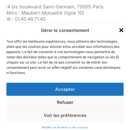
24 bis boulevard Saint-Germain, 75005 Paris
Métro : Maubert-Mutualité (ligne 10)
Tél : 01.40.46.71.40
fnam@maginot.asso.fr
Gérer le consentement
Contact
Pour offrir les meilleures expériences, nous utilisons des technologies
Liens utiles
telles que les cookies pour stocker et/ou accéder aux informations des
RGPD et confidentialité des données
appareils. Le fait de consentir à ces technologies nous permettra de
traiter des données telles que le comportement de navigation ou les ID
Mentions légales
uniques sur ce site. Le fait de ne pas consentir ou de retirer son
consentement peut avoir un effet négatif sur certaines caractéristiques
et fonctions.
Accepter
Refuser
© Copyright 2025. Fédération Nationale
André Maginot
Voir les préférences
RGPD et Politique de cookie