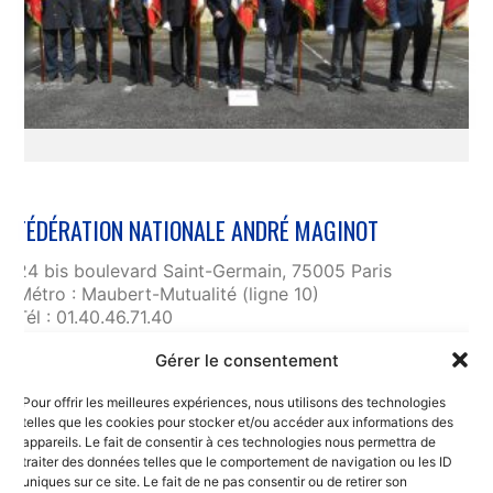
FÉDÉRATION NATIONALE ANDRÉ MAGINOT
24 bis boulevard Saint-Germain, 75005 Paris
Métro : Maubert-Mutualité (ligne 10)
Tél : 01.40.46.71.40
fnam@maginot.asso.fr
Gérer le consentement
Contact
Pour offrir les meilleures expériences, nous utilisons des technologies
Liens utiles
telles que les cookies pour stocker et/ou accéder aux informations des
RGPD et confidentialité des données
appareils. Le fait de consentir à ces technologies nous permettra de
traiter des données telles que le comportement de navigation ou les ID
Mentions légales
uniques sur ce site. Le fait de ne pas consentir ou de retirer son