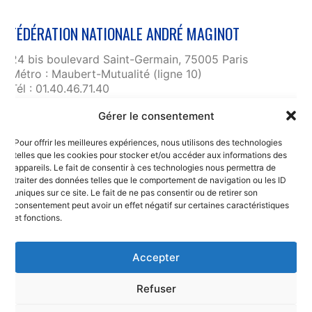
FÉDÉRATION NATIONALE ANDRÉ MAGINOT
24 bis boulevard Saint-Germain, 75005 Paris
Métro : Maubert-Mutualité (ligne 10)
Tél : 01.40.46.71.40
fnam@maginot.asso.fr
Gérer le consentement
Contact
Pour offrir les meilleures expériences, nous utilisons des technologies
Liens utiles
telles que les cookies pour stocker et/ou accéder aux informations des
RGPD et confidentialité des données
appareils. Le fait de consentir à ces technologies nous permettra de
traiter des données telles que le comportement de navigation ou les ID
Mentions légales
uniques sur ce site. Le fait de ne pas consentir ou de retirer son
consentement peut avoir un effet négatif sur certaines caractéristiques
et fonctions.
Accepter
Refuser
© Copyright 2025. Fédération Nationale