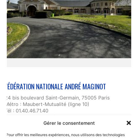
FÉDÉRATION NATIONALE ANDRÉ MAGINOT
24 bis boulevard Saint-Germain, 75005 Paris
Métro : Maubert-Mutualité (ligne 10)
Tél : 01.40.46.71.40
fnam@maginot.asso.fr
Gérer le consentement
Contact
Pour offrir les meilleures expériences, nous utilisons des technologies
Liens utiles