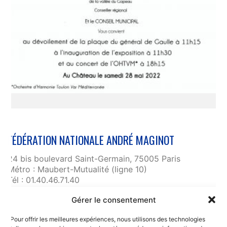
FÉDÉRATION NATIONALE ANDRÉ MAGINOT
24 bis boulevard Saint-Germain, 75005 Paris
Métro : Maubert-Mutualité (ligne 10)
Tél : 01.40.46.71.40
fnam@maginot.asso.fr
Gérer le consentement
Contact
Pour offrir les meilleures expériences, nous utilisons des technologies
Liens utiles