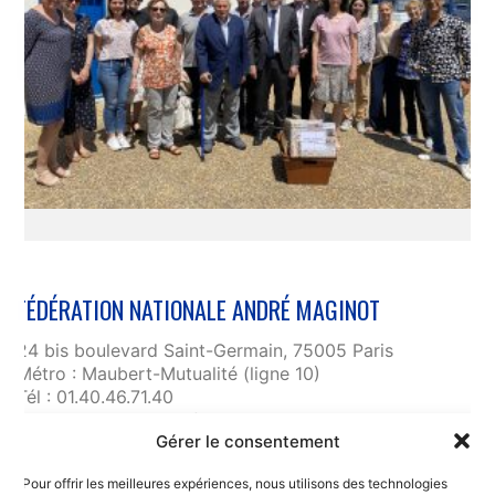
FÉDÉRATION NATIONALE ANDRÉ MAGINOT
24 bis boulevard Saint-Germain, 75005 Paris
Métro : Maubert-Mutualité (ligne 10)
Tél : 01.40.46.71.40
fnam@maginot.asso.fr
Gérer le consentement
Contact
Pour offrir les meilleures expériences, nous utilisons des technologies
Liens utiles