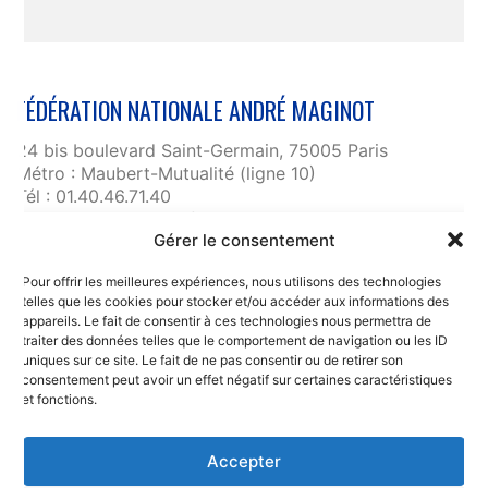
FÉDÉRATION NATIONALE ANDRÉ MAGINOT
24 bis boulevard Saint-Germain, 75005 Paris
Métro : Maubert-Mutualité (ligne 10)
Tél : 01.40.46.71.40
fnam@maginot.asso.fr
Gérer le consentement
Contact
Pour offrir les meilleures expériences, nous utilisons des technologies
Liens utiles
telles que les cookies pour stocker et/ou accéder aux informations des
RGPD et confidentialité des données
appareils. Le fait de consentir à ces technologies nous permettra de
traiter des données telles que le comportement de navigation ou les ID
Mentions légales
uniques sur ce site. Le fait de ne pas consentir ou de retirer son
consentement peut avoir un effet négatif sur certaines caractéristiques
et fonctions.
Accepter