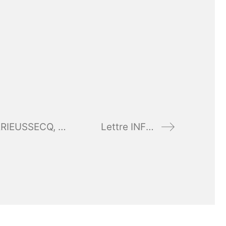
COMMUNIQUÉ DE FLORENCE PARLY, MINISTRE DES ARMÉES ET DE GENEVIÈVE DARRIEUSSECQ, SECRÉTAIRE D’ÉTAT AUPRÈS DE LA MINSITRE DES ARMÉES
Lettre INFO FNAM N°9