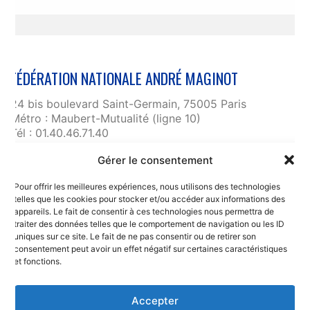
FÉDÉRATION NATIONALE ANDRÉ MAGINOT
24 bis boulevard Saint-Germain, 75005 Paris
Métro : Maubert-Mutualité (ligne 10)
Tél : 01.40.46.71.40
fnam@maginot.asso.fr
Gérer le consentement
Contact
Pour offrir les meilleures expériences, nous utilisons des technologies
Liens utiles
telles que les cookies pour stocker et/ou accéder aux informations des
RGPD et confidentialité des données
appareils. Le fait de consentir à ces technologies nous permettra de
traiter des données telles que le comportement de navigation ou les ID
Mentions légales
uniques sur ce site. Le fait de ne pas consentir ou de retirer son
consentement peut avoir un effet négatif sur certaines caractéristiques
et fonctions.
Accepter