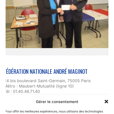
FÉDÉRATION NATIONALE ANDRÉ MAGINOT
24 bis boulevard Saint-Germain, 75005 Paris
Métro : Maubert-Mutualité (ligne 10)
Tél : 01.40.46.71.40
fnam@maginot.asso.fr
Gérer le consentement
Contact
Pour offrir les meilleures expériences, nous utilisons des technologies
Liens utiles