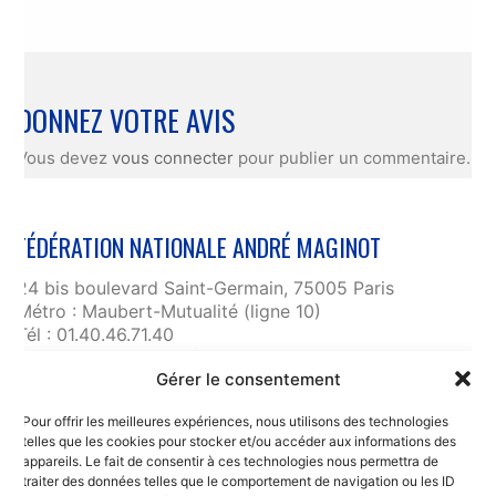
DONNEZ VOTRE AVIS
Vous devez
vous connecter
pour publier un commentaire.
FÉDÉRATION NATIONALE ANDRÉ MAGINOT
24 bis boulevard Saint-Germain, 75005 Paris
Métro : Maubert-Mutualité (ligne 10)
Tél : 01.40.46.71.40
fnam@maginot.asso.fr
Gérer le consentement
Contact
Pour offrir les meilleures expériences, nous utilisons des technologies
Liens utiles
telles que les cookies pour stocker et/ou accéder aux informations des
RGPD et confidentialité des données
appareils. Le fait de consentir à ces technologies nous permettra de
traiter des données telles que le comportement de navigation ou les ID
Mentions légales