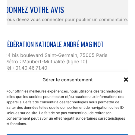
DONNEZ VOTRE AVIS
Vous devez
vous connecter
pour publier un commentaire.
FÉDÉRATION NATIONALE ANDRÉ MAGINOT
24 bis boulevard Saint-Germain, 75005 Paris
Métro : Maubert-Mutualité (ligne 10)
Tél : 01.40.46.71.40
fnam@maginot.asso.fr
Gérer le consentement
Contact
Pour offrir les meilleures expériences, nous utilisons des technologies
Liens utiles
telles que les cookies pour stocker et/ou accéder aux informations des
RGPD et confidentialité des données
appareils. Le fait de consentir à ces technologies nous permettra de
traiter des données telles que le comportement de navigation ou les ID
Mentions légales
uniques sur ce site. Le fait de ne pas consentir ou de retirer son
consentement peut avoir un effet négatif sur certaines caractéristiques
et fonctions.