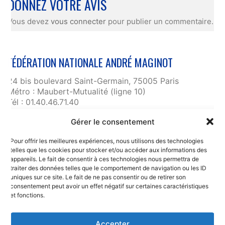
DONNEZ VOTRE AVIS
Vous devez
vous connecter
pour publier un commentaire.
FÉDÉRATION NATIONALE ANDRÉ MAGINOT
24 bis boulevard Saint-Germain, 75005 Paris
Métro : Maubert-Mutualité (ligne 10)
Tél : 01.40.46.71.40
fnam@maginot.asso.fr
Gérer le consentement
Contact
Pour offrir les meilleures expériences, nous utilisons des technologies
Liens utiles
telles que les cookies pour stocker et/ou accéder aux informations des
RGPD et confidentialité des données
appareils. Le fait de consentir à ces technologies nous permettra de
traiter des données telles que le comportement de navigation ou les ID
Mentions légales
uniques sur ce site. Le fait de ne pas consentir ou de retirer son
consentement peut avoir un effet négatif sur certaines caractéristiques
et fonctions.
Accepter