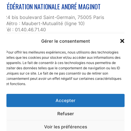
FÉDÉRATION NATIONALE ANDRÉ MAGINOT
24 bis boulevard Saint-Germain, 75005 Paris
Métro : Maubert-Mutualité (ligne 10)
Tél : 01.40.46.71.40
fnam@maginot.asso.fr
Gérer le consentement
Contact
Pour offrir les meilleures expériences, nous utilisons des technologies
Liens utiles
telles que les cookies pour stocker et/ou accéder aux informations des
RGPD et confidentialité des données
appareils. Le fait de consentir à ces technologies nous permettra de
traiter des données telles que le comportement de navigation ou les ID
Mentions légales
uniques sur ce site. Le fait de ne pas consentir ou de retirer son
consentement peut avoir un effet négatif sur certaines caractéristiques
et fonctions.
Accepter
Refuser
© Copyright 2025. Fédération Nationale
André Maginot
Voir les préférences