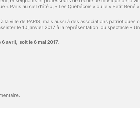
nt, enseignants et professeurs de l’école de musique de la ville
s que « Paris au ciel d’été », « Les Québécois » ou le « Petit Ren
 à la ville de PARIS, mais aussi à des associations patriotique
sister le 10 janvier 2017 à la représentation du spectacle « Un 
 avril, soit le 6 mai 2017.
mentaire.